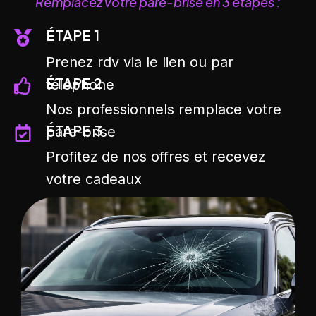
Remplacez vôtre pare-brise en 3 étapes :
ÉTAPE 1
Prenez rdv via le lien ou par
ÉTAPE 2
téléphone
Nos professionnels remplace votre
ÉTAPE 3
pare-brise
Profitez de nos offres et recevez
votre cadeaux